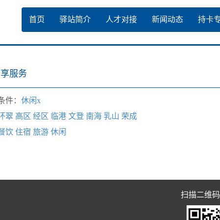
首页
驿站简介
人才对接
新闻动态
持卡
专享服务
条件：
休闲x
环翠
高区
经区
临港
文登
南海
乳山
荣成
餐饮
住宿
旅游
休闲
扫描二维码