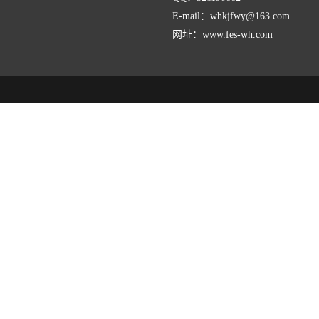
E-mail：whkjfwy@163.com
网址：www.fes-wh.com