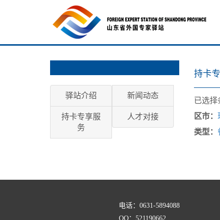
持卡
驿站介绍
新闻动态
已选择
区市：
持卡专享服
人才对接
务
类型：
电话：0631-5894088
QQ：521190662