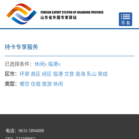
持卡专享服务
已选择条件：
休闲x
临港x
区市：
环翠
高区
经区
临港
文登
南海
乳山
荣成
类型：
餐饮
住宿
旅游
休闲
电话：0631-5894088
QQ：521190662